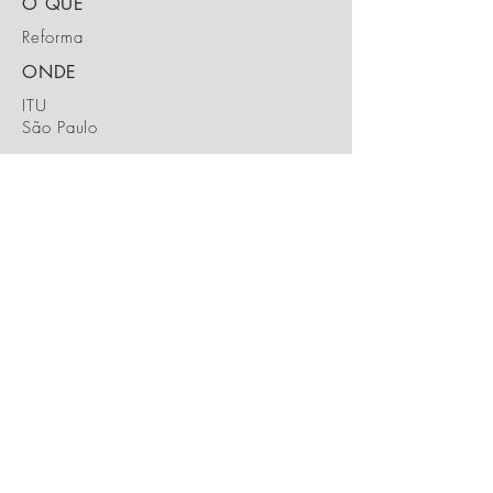
O QUE
Reforma
ONDE
ITU
São Paulo
Quando
2020
ENTRE
EM CONTATO
SÃO PAULO - SP
contato@karlameloarquitetura.com.br
© 2016 - Karla Melo + Nicolau Arquitetura e Design